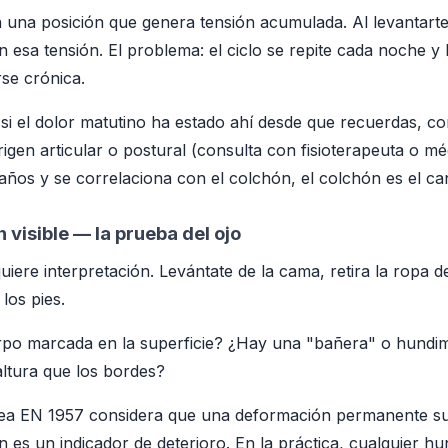
 una posición que genera tensión acumulada. Al levantarte,
n esa tensión. El problema: el ciclo se repite cada noche y 
se crónica.
si el dolor matutino ha estado ahí desde que recuerdas, co
rigen articular o postural (consulta con fisioterapeuta o mé
años y se correlaciona con el colchón, el colchón es el ca
 visible — la prueba del ojo
quiere interpretación. Levántate de la cama, retira la ropa 
los pies.
uerpo marcada en la superficie? ¿Hay una "bañera" o hund
 altura que los bordes?
ea EN 1957 considera que una deformación permanente sup
 es un indicador de deterioro. En la práctica, cualquier hun