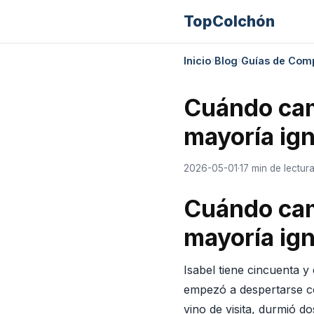
TopColchón
›
›
Inicio
Blog
Guías de Com
Cuándo camb
mayoría ign
2026-05-01
·
17 min de lectur
Cuándo camb
mayoría ign
Isabel tiene cincuenta 
empezó a despertarse co
vino de visita, durmió 