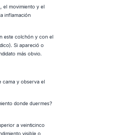
 el movimiento y el
la inflamación
n este colchón y con el
dico). Si apareció o
ndidato más obvio.
de cama y observa el
imiento donde duermes?
erior a veinticinco
dimiento visible o