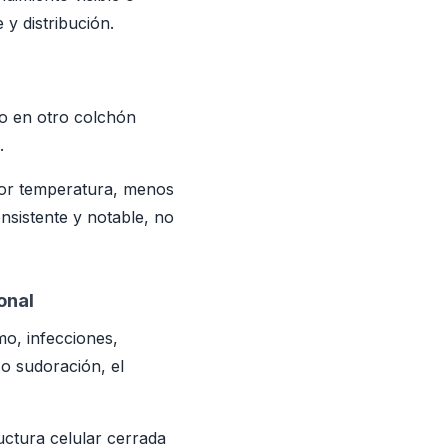
y distribución.
 o en otro colchón
.
jor temperatura, menos
onsistente y notable, no
onal
o, infecciones,
 o sudoración, el
uctura celular cerrada