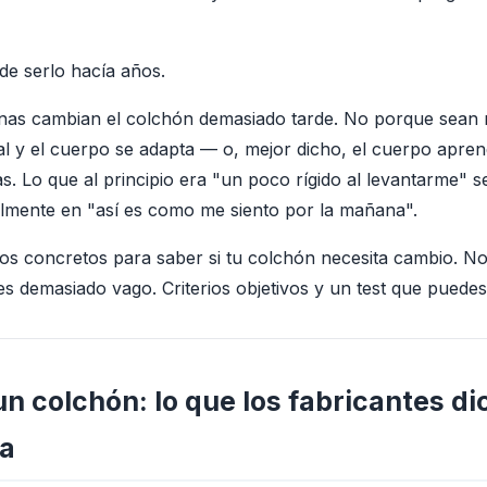
de serlo hacía años.
nas cambian el colchón demasiado tarde. No porque sean n
al y el cuerpo se adapta — o, mejor dicho, el cuerpo apren
s. Lo que al principio era "un poco rígido al levantarme" 
nalmente en "así es como me siento por la mañana".
erios concretos para saber si tu colchón necesita cambio. 
es demasiado vago. Criterios objetivos y un test que puede
 un colchón: lo que los fabricantes di
ya