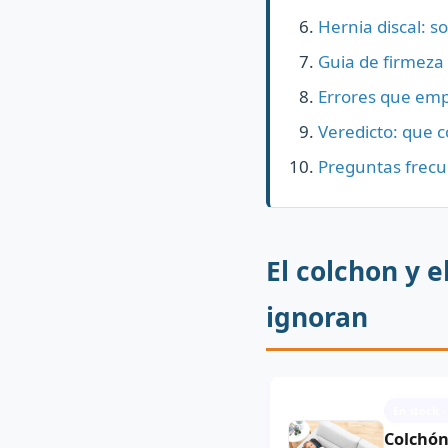
Hernia discal: s
Guia de firmeza
Errores que emp
Veredicto: que 
Preguntas frec
El colchon y 
ignoran
En stock ·
Colchón