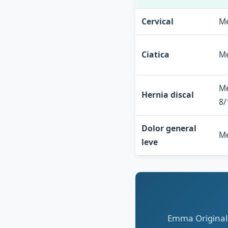
Cervical
Me
Ciatica
Me
Me
Hernia discal
8/
Dolor general
Me
leve
Emma Original: