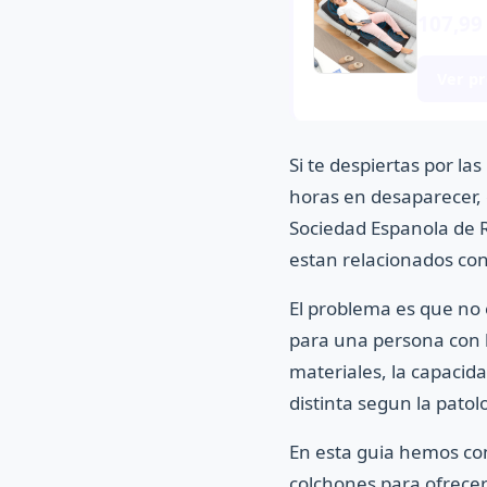
107,99
Ver p
Si te despiertas por l
horas en desaparecer, 
Sociedad Espanola de R
estan relacionados co
El problema es que no 
para una persona con l
materiales, la capacid
distinta segun la patolo
En esta guia hemos co
colchones para ofrecer