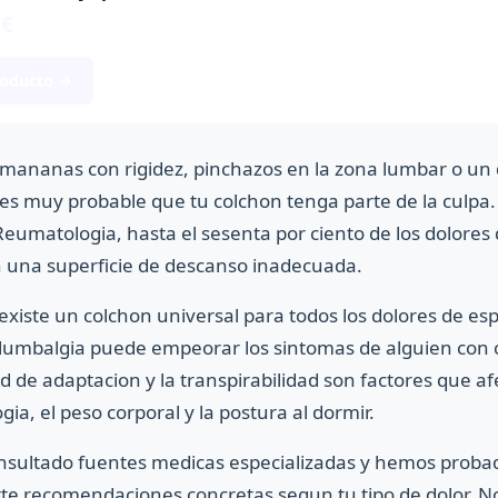
 €
roducto →
as mananas con rigidez, pinchazos en la zona lumbar o un
es muy probable que tu colchon tenga parte de la culpa.
eumatologia, hasta el sesenta por ciento de los dolores 
n una superficie de descanso inadecuada.
existe un colchon universal para todos los dolores de es
umbalgia puede empeorar los sintomas de alguien con cia
ad de adaptacion y la transpirabilidad son factores que 
gia, el peso corporal y la postura al dormir.
nsultado fuentes medicas especializadas y hemos proba
te recomendaciones concretas segun tu tipo de dolor. No