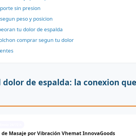
oporte sin presion
 segun peso y posicion
eoran tu dolor de espalda
colchon comprar segun tu dolor
uentes
el dolor de espalda: la conexion q
 Envío 24/72 h
 de Masaje por Vibración Vhemat InnovaGoods