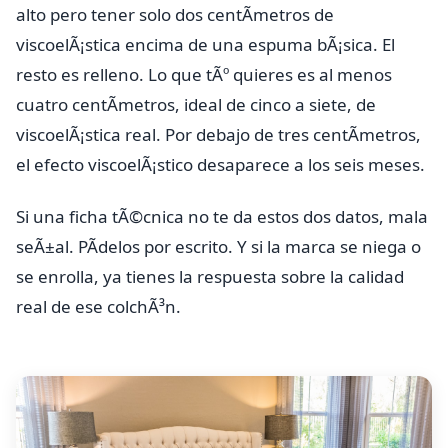
alto pero tener solo dos centÃ­metros de
viscoelÃ¡stica encima de una espuma bÃ¡sica. El
resto es relleno. Lo que tÃº quieres es al menos
cuatro centÃ­metros, ideal de cinco a siete, de
viscoelÃ¡stica real. Por debajo de tres centÃ­metros,
el efecto viscoelÃ¡stico desaparece a los seis meses.
Si una ficha tÃ©cnica no te da estos dos datos, mala
seÃ±al. PÃ­delos por escrito. Y si la marca se niega o
se enrolla, ya tienes la respuesta sobre la calidad
real de ese colchÃ³n.