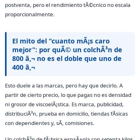
postventa, pero el rendimiento tÃ©cnico no escala
proporcionalmente.
El mito del "cuanto mÃ¡s caro
mejor": por quÃ© un colchÃ³n de
800 â‚¬ no es el doble que uno de
400 â‚¬
Esto duele a las marcas, pero hay que decirlo. A
partir de cierto precio, lo que pagas no es densidad
ni grosor de viscoelÃ¡stica. Es marca, publicidad,
distribuciÃ³n, prueba en domicilio, tiendas fÃ­sicas
con dependientes y, sÃ­, comisiones.
Un colchÃ³n de fÃ¡brica espaÃ±ola con setenta kilos