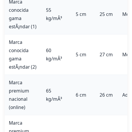
Marca
conocida
55
5 cm
25 cm
Med
gama
kg/mÂ³
estÃ¡ndar (1)
Marca
conocida
60
5 cm
27 cm
Medi
gama
kg/mÂ³
estÃ¡ndar (2)
Marca
premium
65
6 cm
26 cm
Ada
nacional
kg/mÂ³
(online)
Marca
premium