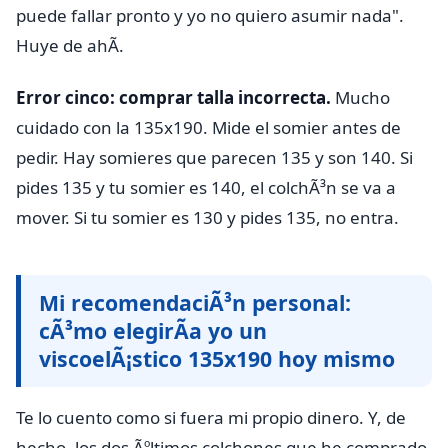
puede fallar pronto y yo no quiero asumir nada".
Huye de ahÃ­.
Error cinco: comprar talla incorrecta.
Mucho
cuidado con la 135x190. Mide el somier antes de
pedir. Hay somieres que parecen 135 y son 140. Si
pides 135 y tu somier es 140, el colchÃ³n se va a
mover. Si tu somier es 130 y pides 135, no entra.
Mi recomendaciÃ³n personal:
cÃ³mo elegirÃ­a yo un
viscoelÃ¡stico 135x190 hoy mismo
Te lo cuento como si fuera mi propio dinero. Y, de
hecho, los dos Ãºltimos colchones que he comprado