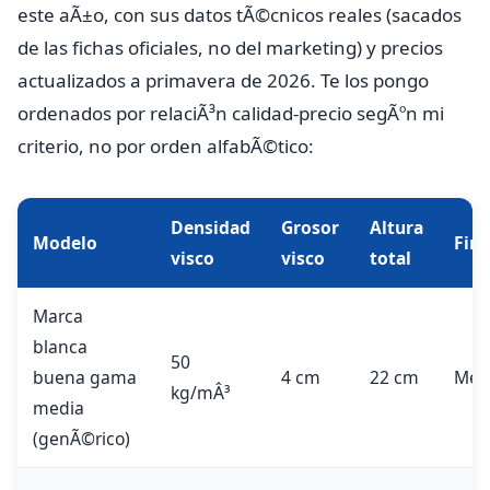
este aÃ±o, con sus datos tÃ©cnicos reales (sacados
de las fichas oficiales, no del marketing) y precios
actualizados a primavera de 2026. Te los pongo
ordenados por relaciÃ³n calidad-precio segÃºn mi
criterio, no por orden alfabÃ©tico:
Densidad
Grosor
Altura
Modelo
Fir
visco
visco
total
Marca
blanca
50
buena gama
4 cm
22 cm
Medi
kg/mÂ³
media
(genÃ©rico)