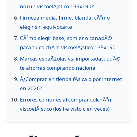
no) un viscoelÃ¡stico 135x190?
Firmeza media, firme, blanda: cÃ³mo
elegir sin equivocarte
CÃ³mo elegir base, somier o canapÃ©
para tu colchÃ³n viscoelÃ¡stico 135x190
Marcas espaÃ±olas vs. importadas: quÃ©
te ahorras comprando nacional
Â¿Comprar en tienda fÃ­sica o por internet
en 2026?
Errores comunes al comprar colchÃ³n
viscoelÃ¡stico (los he visto cien veces)