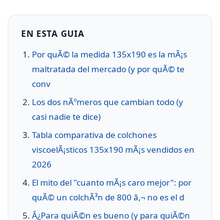
EN ESTA GUIA
Por quÃ© la medida 135x190 es la mÃ¡s
maltratada del mercado (y por quÃ© te
conv
Los dos nÃºmeros que cambian todo (y
casi nadie te dice)
Tabla comparativa de colchones
viscoelÃ¡sticos 135x190 mÃ¡s vendidos en
2026
El mito del "cuanto mÃ¡s caro mejor": por
quÃ© un colchÃ³n de 800 â‚¬ no es el d
Â¿Para quiÃ©n es bueno (y para quiÃ©n