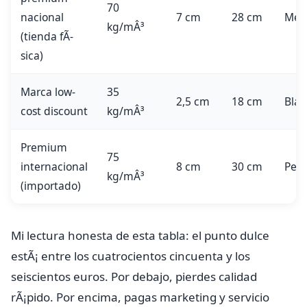
70
nacional
7 cm
28 cm
Medi
kg/mÂ³
(tienda fÃ­
sica)
Marca low-
35
2,5 cm
18 cm
Bla
cost discount
kg/mÂ³
Premium
75
internacional
8 cm
30 cm
Pers
kg/mÂ³
(importado)
Mi lectura honesta de esta tabla: el punto dulce
estÃ¡ entre los cuatrocientos cincuenta y los
seiscientos euros. Por debajo, pierdes calidad
rÃ¡pido. Por encima, pagas marketing y servicio