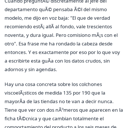
Cuando preguntÃ© discretamente al jefe del
departamento quÃ© pensaba Ã©l del mismo
modelo, me dijo en voz baja: "El que de verdad
recomiendo estÃ¡ allÃ­ al fondo, vale trescientos
noventa, y dura igual. Pero comisiono mÃ¡s con el
otro". Esa frase me ha rondado la cabeza desde
entonces. Y es exactamente por eso por lo que voy
a escribirte esta guÃ­a con los datos crudos, sin
adornos y sin agendas.
Hay una cosa concreta sobre los colchones
viscoelÃ¡sticos de medida 135 por 190 que la
mayorÃ­a de las tiendas no te van a decir nunca.
Tiene que ver con dos nÃºmeros que aparecen en la
ficha tÃ©cnica y que cambian totalmente el
comportamiento del producto a los seis meses de