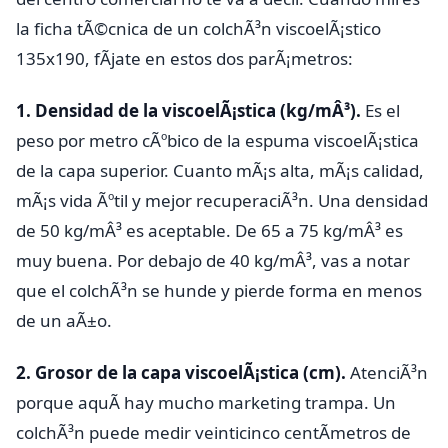
la ficha tÃ©cnica de un colchÃ³n viscoelÃ¡stico
135x190, fÃ­jate en estos dos parÃ¡metros:
1. Densidad de la viscoelÃ¡stica (kg/mÂ³).
Es el
peso por metro cÃºbico de la espuma viscoelÃ¡stica
de la capa superior. Cuanto mÃ¡s alta, mÃ¡s calidad,
mÃ¡s vida Ãºtil y mejor recuperaciÃ³n. Una densidad
de 50 kg/mÂ³ es aceptable. De 65 a 75 kg/mÂ³ es
muy buena. Por debajo de 40 kg/mÂ³, vas a notar
que el colchÃ³n se hunde y pierde forma en menos
de un aÃ±o.
2. Grosor de la capa viscoelÃ¡stica (cm).
AtenciÃ³n
porque aquÃ­ hay mucho marketing trampa. Un
colchÃ³n puede medir veinticinco centÃ­metros de