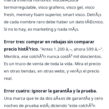
termorregulable, visco grafeno, visco gel, visco
fresh, memory foam superior, smart visco. DetrÃ¡s
de cada nombre raro debe haber un dato tÃ©cnico.
Si no lo hay, es marketing y nada mÃ¡s.
Error tres: comprar en rebajas sin comparar
precio histÃ³rico.
"Antes 1.200 â‚¬, ahora 599 â‚¬".
Mentira, ese colchÃ³n nunca costÃ³ mil doscientos.
Es un truco de venta de toda la vida. Mira el precio
en otras tiendas, en otras webs, y verÃ¡s el precio
real.
Error cuatro: ignorar la garantÃ­a y la prueba.
Una marca que te da dos aÃ±os de garantÃ­a y cero
noches de prueba estÃ¡ diciendo "este colchÃ³n