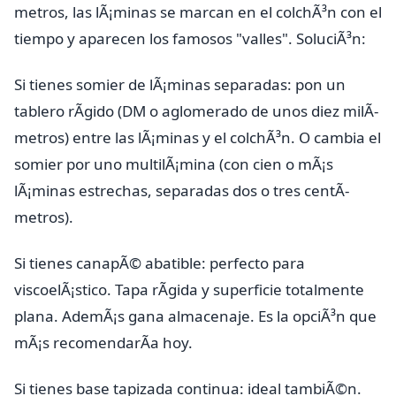
metros, las lÃ¡minas se marcan en el colchÃ³n con el
tiempo y aparecen los famosos "valles". SoluciÃ³n:
Si tienes somier de lÃ¡minas separadas: pon un
tablero rÃ­gido (DM o aglomerado de unos diez milÃ­
metros) entre las lÃ¡minas y el colchÃ³n. O cambia el
somier por uno multilÃ¡mina (con cien o mÃ¡s
lÃ¡minas estrechas, separadas dos o tres centÃ­
metros).
Si tienes canapÃ© abatible: perfecto para
viscoelÃ¡stico. Tapa rÃ­gida y superficie totalmente
plana. AdemÃ¡s gana almacenaje. Es la opciÃ³n que
mÃ¡s recomendarÃ­a hoy.
Si tienes base tapizada continua: ideal tambiÃ©n.