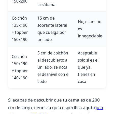
150x200
la sábana
Colchón
15 cm de
No, el ancho
135x190
sobrante lateral
es
+ topper
que cuelga por
innegociable
150x190
un lado
5 cm de colchón
Aceptable
Colchón
al descubierto a
solo si es el
150x190
un lado, se nota
que ya
+ topper
el desnivel con el
tienes en
140x190
codo
casa
Si acabas de descubrir que tu cama es de 200
cm de largo, tienes la guía específica aquí:
guía