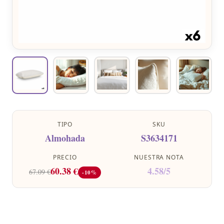
TIPO
SKU
Almohada
S3634171
PRECIO
NUESTRA NOTA
60.38 €
4.58/5
67.09 €
-10%