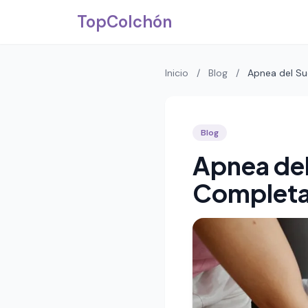
Saltar al contenido principal
TopColchón
Inicio
/
Blog
/
Apnea del Su
Blog
Apnea del
Complet