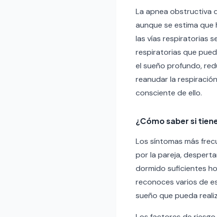
La apnea obstructiva de
aunque se estima que h
las vías respiratorias
respiratorias que pue
el sueño profundo, red
reanudar la respiració
consciente de ello.
¿Cómo saber si tien
Los síntomas más frecu
por la pareja, despert
dormido suficientes hor
reconoces varios de es
sueño que pueda realiz
Los factores de riesgo 