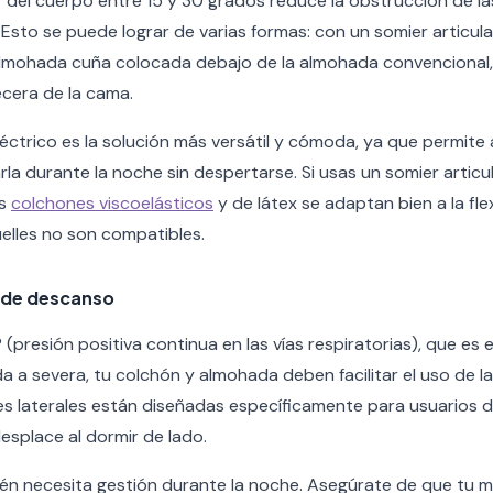
r del cuerpo entre 15 y 30 grados reduce la obstrucción de las
 Esto se puede lograr de varias formas: con un somier articul
almohada cuña colocada debajo de la almohada convencional,
ecera de la cama.
éctrico es la solución más versátil y cómoda, ya que permite a
rla durante la noche sin despertarse. Si usas un somier articu
os
colchones viscoelásticos
y de látex se adaptan bien a la fle
elles no son compatibles.
a de descanso
(presión positiva continua en las vías respiratorias), que es
 a severa, tu colchón y almohada deben facilitar el uso de l
s laterales están diseñadas específicamente para usuarios 
esplace al dormir de lado.
én necesita gestión durante la noche. Asegúrate de que tu m