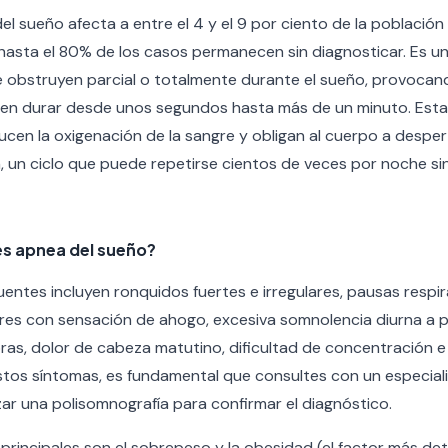
l sueño afecta a entre el 4 y el 9 por ciento de la población
asta el 80% de los casos permanecen sin diagnosticar. Es un
 se obstruyen parcial o totalmente durante el sueño, provoca
den durar desde unos segundos hasta más de un minuto. Est
ucen la oxigenación de la sangre y obligan al cuerpo a desp
n, un ciclo que puede repetirse cientos de veces por noche si
es apnea del sueño?
entes incluyen ronquidos fuertes e irregulares, pausas respi
ares con sensación de ahogo, excesiva somnolencia diurna a 
as, dolor de cabeza matutino, dificultad de concentración e ir
tos síntomas, es fundamental que consultes con un especiali
ar una polisomnografía para confirmar el diagnóstico.
principales son el sobrepeso y la obesidad (el factor más det