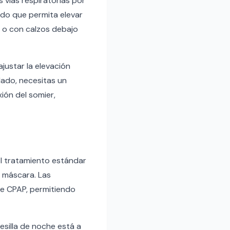
 vías respiratorias por
ado que permita elevar
 o con calzos debajo
justar la elevación
lado, necesitas un
xión del somier,
 el tratamiento estándar
a máscara. Las
de CPAP, permitiendo
esilla de noche está a