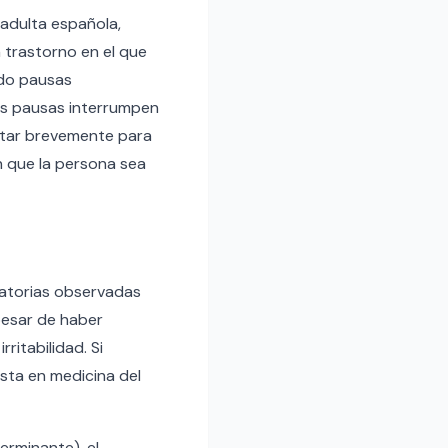
 adulta española,
 trastorno en el que
ndo pausas
as pausas interrumpen
ertar brevemente para
n que la persona sea
ratorias observadas
pesar de haber
ritabilidad. Si
sta en medicina del
erminante), el