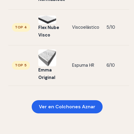
Viscoelástico
5/10
TOP 4
Flex Nube
Visco
Espuma HR
6/10
TOP 5
Emma
Original
Ver en Colchones Aznar