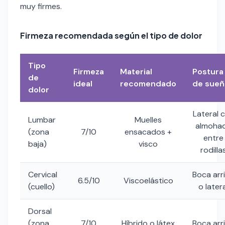
muy firmes.
Firmeza recomendada según el tipo de dolor
Tipo
Firmeza
Material
Postura
de
ideal
recomendado
de sueñ
dolor
Lateral 
Lumbar
Muelles
almoha
(zona
7/10
ensacados +
entre
baja)
visco
rodilla
Cervical
Boca arr
6.5/10
Viscoelástico
(cuello)
o later
Dorsal
(zona
7/10
Híbrido o látex
Boca arr