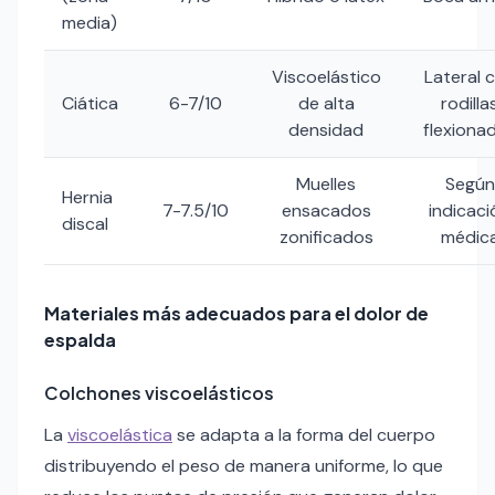
media)
Viscoelástico
Lateral 
Ciática
6-7/10
de alta
rodilla
densidad
flexiona
Muelles
Según
Hernia
7-7.5/10
ensacados
indicaci
discal
zonificados
médic
Materiales más adecuados para el dolor de
espalda
Colchones viscoelásticos
La
viscoelástica
se adapta a la forma del cuerpo
distribuyendo el peso de manera uniforme, lo que