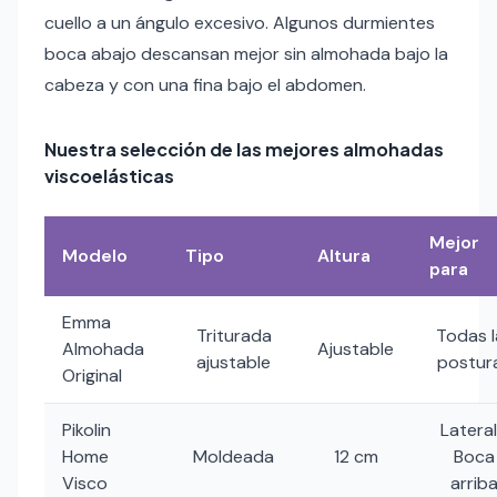
cuello a un ángulo excesivo. Algunos durmientes
boca abajo descansan mejor sin almohada bajo la
cabeza y con una fina bajo el abdomen.
Nuestra selección de las mejores almohadas
viscoelásticas
Mejor
Modelo
Tipo
Altura
para
Emma
Triturada
Todas l
Almohada
Ajustable
ajustable
postur
Original
Pikolin
Lateral
Home
Moldeada
12 cm
Boca
Visco
arrib