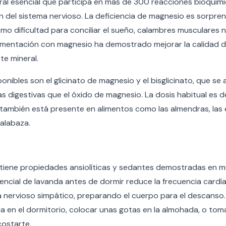
ral esencial que participa en más de 300 reacciones bioquími
ón del sistema nervioso. La deficiencia de magnesio es sorp
o dificultad para conciliar el sueño, calambres musculares 
plementación con magnesio ha demostrado mejorar la calidad 
te mineral.
onibles son el glicinato de magnesio y el bisglicinato, que se
s digestivas que el óxido de magnesio. La dosis habitual es
 también está presente en alimentos como las almendras, las 
calabaza.
 tiene propiedades ansiolíticas y sedantes demostradas en mú
encial de lavanda antes de dormir reduce la frecuencia cardíac
ma nervioso simpático, preparando el cuerpo para el descanso
a en el dormitorio, colocar unas gotas en la almohada, o tom
costarte.