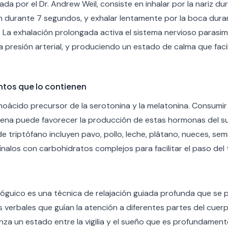
ada por el Dr. Andrew Weil, consiste en inhalar por la nariz d
n durante 7 segundos, y exhalar lentamente por la boca duran
. La exhalación prolongada activa el sistema nervioso parasim
a presión arterial, y produciendo un estado de calma que facili
entos que lo contienen
inoácido precursor de la serotonina y la melatonina. Consumir
cena puede favorecer la producción de estas hormonas del s
triptófano incluyen pavo, pollo, leche, plátano, nueces, semi
alos con carbohidratos complejos para facilitar el paso del t
yóguico es una técnica de relajación guiada profunda que se
 verbales que guían la atención a diferentes partes del cuerpo
anza un estado entre la vigilia y el sueño que es profundament