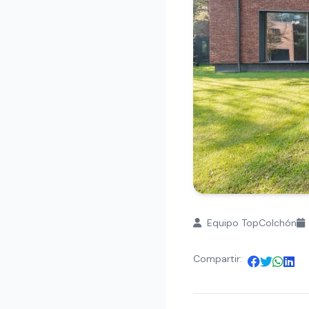
Equipo TopColchón
Compartir: