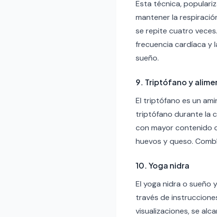
Esta técnica, populariz
mantener la respiració
se repite cuatro veces
frecuencia cardíaca y l
sueño.
9. Triptófano y alim
El triptófano es un am
triptófano durante la 
con mayor contenido de 
huevos y queso. Combín
10. Yoga nidra
El yoga nidra o sueño 
través de instrucciones
visualizaciones, se alc