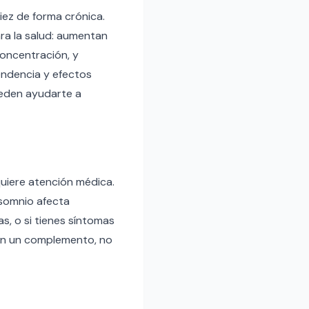
iez de forma crónica.
ara la salud: aumentan
 concentración, y
endencia y efectos
ueden ayudarte a
quiere atención médica.
nsomnio afecta
s, o si tienes síntomas
son un complemento, no