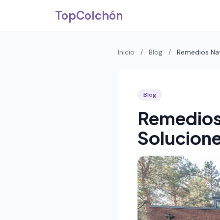
Saltar al contenido principal
TopColchón
Inicio
/
Blog
/
Remedios Natu
Blog
Remedios 
Solucion