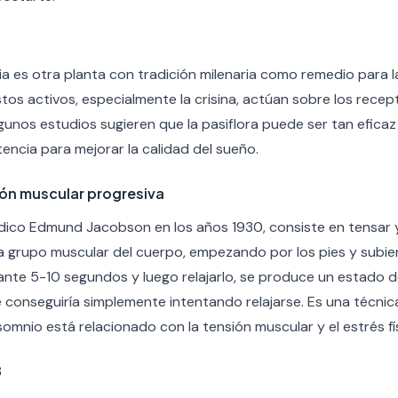
ia es otra planta con tradición milenaria como remedio para l
os activos, especialmente la crisina, actúan sobre los rec
 Algunos estudios sugieren que la pasiflora puede ser tan efi
tencia para mejorar la calidad del sueño.
ción muscular progresiva
dico Edmund Jacobson en los años 1930, consiste en tensar y
grupo muscular del cuerpo, empezando por los pies y subien
nte 5-10 segundos y luego relajarlo, se produce un estado d
 conseguiría simplemente intentando relajarse. Es una técnic
omnio está relacionado con la tensión muscular y el estrés fí
8