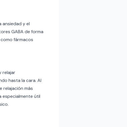
a ansiedad y el
eptores GABA de forma
caz como fármacos
 relajar
do hasta la cara. Al
e relajación más
a especialmente útil
sico.