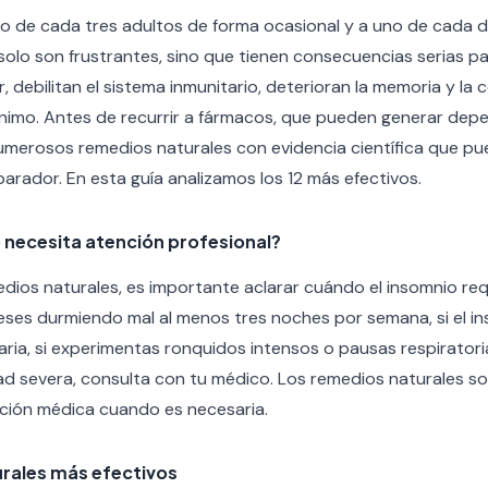
no de cada tres adultos de forma ocasional y a uno de cada d
solo son frustrantes, sino que tienen consecuencias serias p
r, debilitan el sistema inmunitario, deterioran la memoria y la
ánimo. Antes de recurrir a fármacos, que pueden generar dep
numerosos remedios naturales con evidencia científica que p
arador. En esta guía analizamos los 12 más efectivos.
 necesita atención profesional?
dios naturales, es importante aclarar cuándo el insomnio re
meses durmiendo mal al menos tres noches por semana, si el i
aria, si experimentas ronquidos intensos o pausas respiratoria
ad severa, consulta con tu médico. Los remedios naturales 
nción médica cuando es necesaria.
urales más efectivos