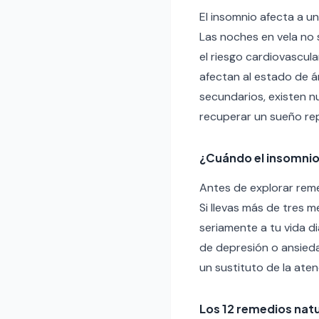
El insomnio afecta a u
Las noches en vela no 
el riesgo cardiovascula
afectan al estado de 
secundarios, existen 
recuperar un sueño rep
¿Cuándo el insomnio
Antes de explorar reme
Si llevas más de tres 
seriamente a tu vida di
de depresión o ansied
un sustituto de la ate
Los 12 remedios nat