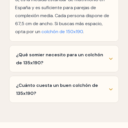
España y es suficiente para parejas de
complexión media. Cada persona dispone de
67,5 cm de ancho. Si buscas más espacio,
opta por un
colchón de 150x190
.
¿Qué somier necesito para un colchón
de 135x190?
Necesitas un
somier
o base de la misma
medida (135x190 cm). Un somier de láminas,
¿Cuánto cuesta un buen colchón de
base tapizada o
canapé abatible
de 135x190
135x190?
son las opciones más habituales.
Un colchón de calidad media en 135x190
cuesta entre 300€ y 600€. En gama
económica hay opciones desde 150€ como el