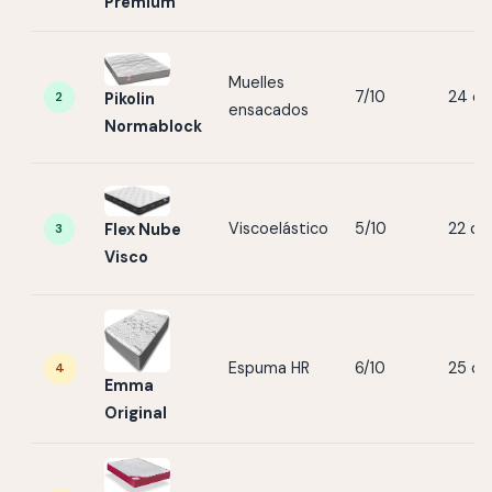
Premium
Muelles
7/10
24 c
2
Pikolin
ensacados
Normablock
Viscoelástico
5/10
22 c
3
Flex Nube
Visco
Espuma HR
6/10
25 c
4
Emma
Original