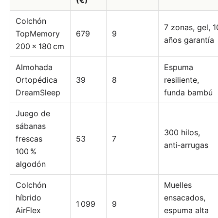
(€)
Colchón
7 zonas, gel, 1
TopMemory
679
9
años garantía
200 × 180 cm
Almohada
Espuma
Ortopédica
39
8
resiliente,
DreamSleep
funda bambú
Juego de
sábanas
300 hilos,
frescas
53
7
anti‑arrugas
100 %
algodón
Colchón
Muelles
híbrido
ensacados,
1 099
9
AirFlex
espuma alta