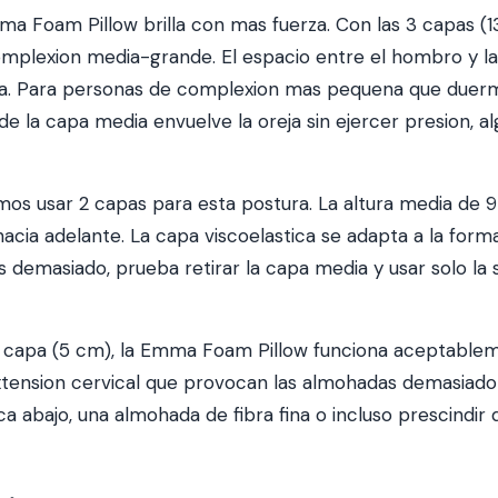
 Foam Pillow brilla con mas fuerza. Con las 3 capas (13 
omplexion media-grande. El espacio entre el hombro y la
a. Para personas de complexion mas pequena que duerme
 de la capa media envuelve la oreja sin ejercer presion, 
 usar 2 capas para esta postura. La altura media de 
o hacia adelante. La capa viscoelastica se adapta a la for
demasiado, prueba retirar la capa media y usar solo la su
 capa (5 cm), la Emma Foam Pillow funciona aceptable
extension cervical que provocan las almohadas demasiado 
a abajo, una almohada de fibra fina o incluso prescind