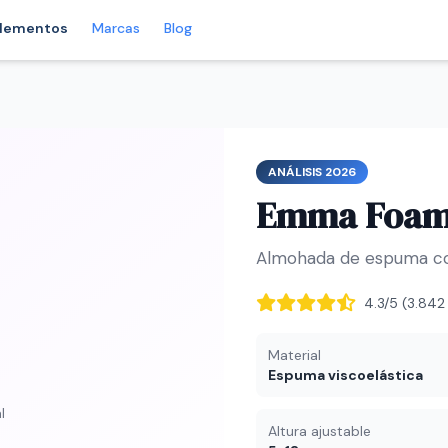
lementos
Marcas
Blog
ANÁLISIS 2026
Emma Foam 
Almohada de espuma con
4.3/5 (3.842
Material
Espuma viscoelástica
l
Altura ajustable