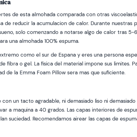
mica
fuertes de esta almohada comparada con otras viscoelast
 de reducir la acumulacion de calor. Durante nuestras p
sueno, solo comenzando a notarse algo de calor tras 5-
 para una almohada 100% espuma.
or extremo como el sur de Espana y eres una persona esp
fibra o gel. La fisica del material impone sus limites. P
idad de la Emma Foam Pillow sera mas que suficiente.
e con un tacto agradable, ni demasiado liso ni demasiado 
avar a maquina a 40 grados. Las capas interiores de espu
ulan suciedad. Recomendamos airear las capas de espu