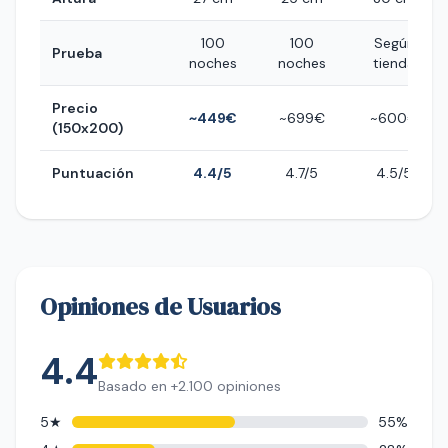
100
100
Según
Prueba
noches
noches
tienda
Precio
~449€
~699€
~600€
(150x200)
Puntuación
4.4/5
4.7/5
4.5/5
Opiniones de Usuarios
4.4
Basado en +2.100 opiniones
5★
55%