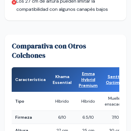
Los 27 cm de altura pueden limitar la
compatibilidad con algunos canapés bajos
Comparativa con Otros
Colchones
Emma
Khama
Senttix
Característica
Hybrid
Essential
Optimus
Premium
Muelles
Tipo
Híbrido
Híbrido
ensacados
Firmeza
6/10
6.5/10
7/10
Altura
27 cm
25 cm
30 cm