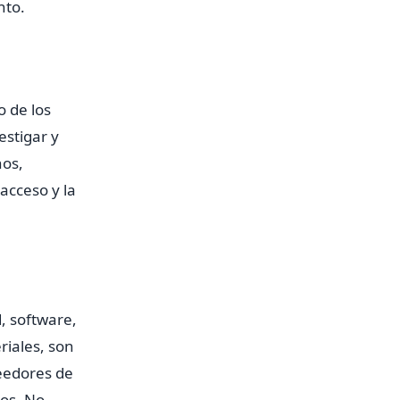
nto.
o de los
estigar y
nos,
acceso y la
d, software,
riales, son
veedores de
dos. No