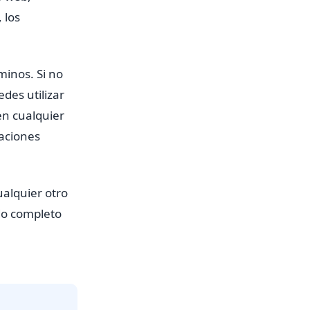
 los
rminos. Si no
des utilizar
en cualquier
caciones
ualquier otro
do completo