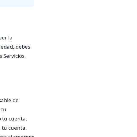
eer la
e edad, debes
s Servicios,
sable de
 tu
 tu cuenta.
 tu cuenta.
nta si creemos