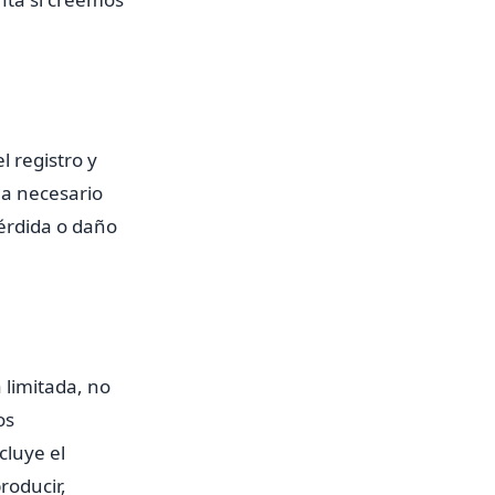
 registro y
ea necesario
érdida o daño
 limitada, no
os
cluye el
producir,