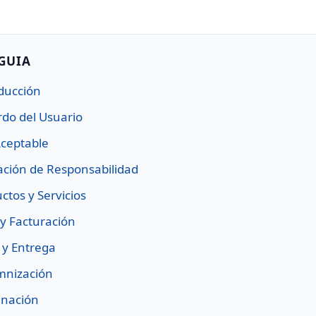
 GUIA
oducción
rdo del Usuario
Aceptable
tación de Responsabilidad
ctos y Servicios
 y Facturación
o y Entrega
mnización
inación