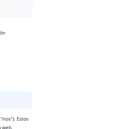
ión
"nos"). Estos
o web,