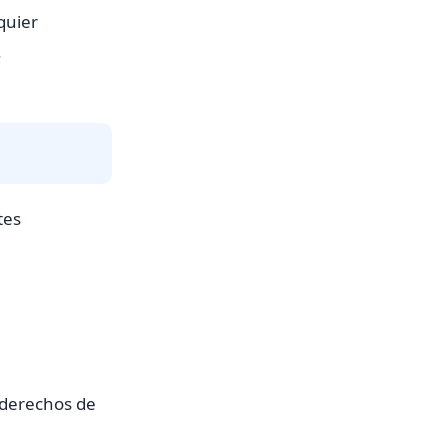
lquier
.
tes
 derechos de