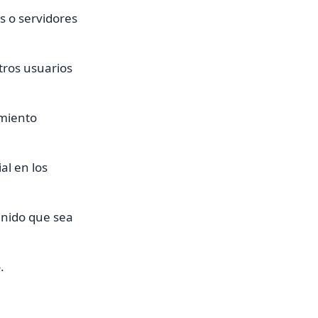
os o servidores
tros usuarios
amiento
al en los
enido que sea
.