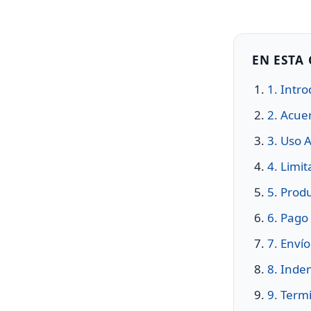
EN ESTA
1. Intr
2. Acue
3. Uso 
4. Limi
5. Produ
6. Pago
7. Enví
8. Inde
9. Term