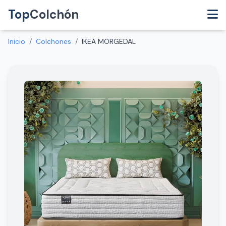
Top
Colchón
Inicio
/
Colchones
/
IKEA MORGEDAL