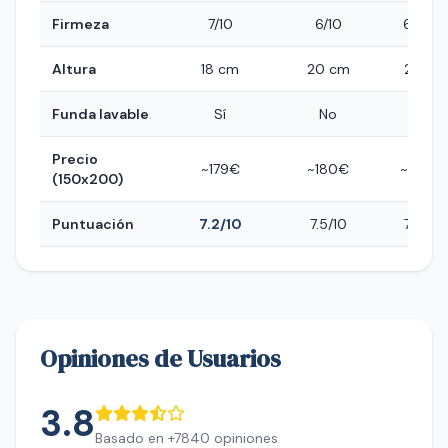
Firmeza
7/10
6/10
6.5/10
Altura
18 cm
20 cm
21 cm
Funda lavable
Sí
No
No
Precio
~179€
~180€
~320€
(150x200)
Puntuación
7.2/10
7.5/10
7.8/10
Opiniones de Usuarios
3.8
Basado en +7840 opiniones