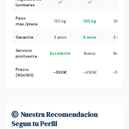
lumbares
Peso
120 kg
130 kg
120 kg
max./plaza
Garantia
3 anos
5 anos
3 anos
Servicio
Excelente
Bueno
Bueno
postventa
Precio
~350€
~450€
~500€
(90x190)
Nuestra Recomendacion
Segun tu Perfil