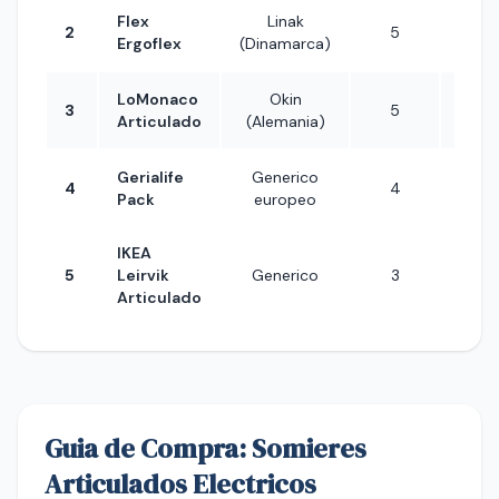
Flex
Linak
2
5
~4
Ergoflex
(Dinamarca)
LoMonaco
Okin
3
5
~5
Articulado
(Alemania)
Gerialife
Generico
4
4
~2
Pack
europeo
IKEA
5
Leirvik
Generico
3
~2
Articulado
Guia de Compra: Somieres
Articulados Electricos