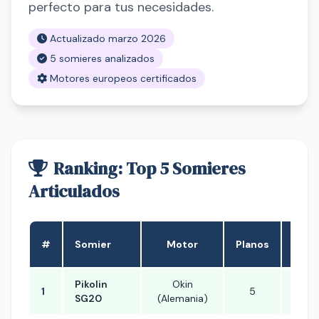
perfecto para tus necesidades.
Actualizado marzo 2026
5 somieres analizados
Motores europeos certificados
Ranking: Top 5 Somieres
Articulados
Pre
#
Somier
Motor
Planos
(90x
Pikolin
Okin
1
5
~3
SG20
(Alemania)