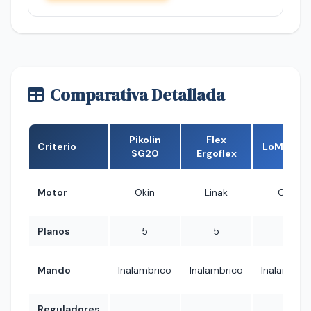
Comparativa Detallada
Pikolin
Flex
Criterio
LoMonac
SG20
Ergoflex
Motor
Okin
Linak
Okin
Planos
5
5
5
Mando
Inalambrico
Inalambrico
Inalambric
Reguladores