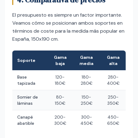
El presupuesto es siempre un factor importante.
Veamos cómo se posicionan ambos soportes en
términos de coste para la medida más popular en
España, 150x190 cm.
Gama
Gama
Gama
Soporte
baja
media
alta
Base
120-
180-
280-
tapizada
180€
280€
400€
Somier de
80-
150-
250-
láminas
150€
250€
350€
Canapé
200-
300-
450-
abatible
300€
450€
650€