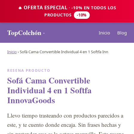
OFERTA ESPECIAL
🔥
· -10% EN TODOS LOS
PRODUCTOS
-10%
TopColchón
·
Inicio
Blog
Inicio
›
Sofá Cama Convertible Individual 4 en 1 Softfa Inn
RESENA PRODUCTO
Sofá Cama Convertible
Individual 4 en 1 Softfa
InnovaGoods
Llevo tiempo trasteando con productos parecidos a
este, y te cuento donde encaja. Sin frases hechas y
sin pretender que es la octava maravilla. Esta resena