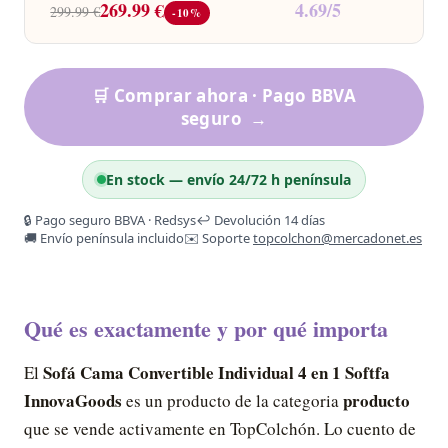
269.99 €
4.69/5
299.99 €
-10%
🛒 Comprar ahora · Pago BBVA
seguro
→
En stock — envío 24/72 h península
🔒 Pago seguro BBVA · Redsys
↩️ Devolución 14 días
🚚 Envío península incluido
✉️ Soporte
topcolchon@mercadonet.es
Qué es exactamente y por qué importa
Sofá Cama Convertible Individual 4 en 1 Softfa
El
InnovaGoods
producto
es un producto de la categoria
que se vende activamente en TopColchón. Lo cuento de