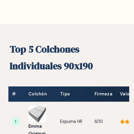
Top 5 Colchones
Individuales 90x190
#
Colchón
Tipo
Firmeza
Valor
Espuma HR
6/10
1
Emma
Original