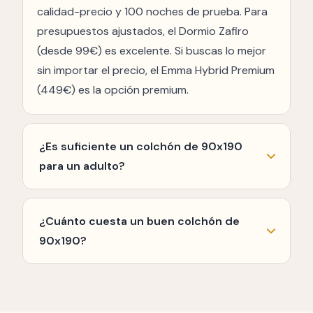
calidad-precio y 100 noches de prueba. Para
presupuestos ajustados, el Dormio Zafiro
(desde 99€) es excelente. Si buscas lo mejor
sin importar el precio, el Emma Hybrid Premium
(449€) es la opción premium.
¿Es suficiente un colchón de 90x190
para un adulto?
Sí, es la medida individual estándar y suficiente
para adultos de hasta 1,70 m y complexión
¿Cuánto cuesta un buen colchón de
media. Para personas más altas,
90x190?
recomendamos 90x200 cm. Para
Desde 99€ para opciones básicas hasta
complexiones grandes, un 105x190 puede ser
600€ para modelos premium. El rango de
más cómodo.
200-350€ ofrece el mejor equilibrio entre