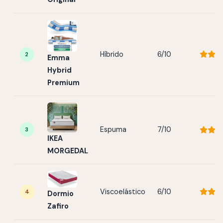
Híbrido
6/10
2
Emma
Hybrid
Premium
Espuma
7/10
3
IKEA
MORGEDAL
Viscoelástico
6/10
4
Dormio
Zafiro