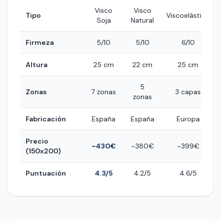
Visco
Visco
Tipo
Viscoelástico
Soja
Natural
Firmeza
5/10
5/10
6/10
Altura
25 cm
22 cm
25 cm
5
Zonas
7 zonas
3 capas
zonas
Fabricación
España
España
Europa
Precio
~430€
~380€
~399€
(150x200)
Puntuación
4.3/5
4.2/5
4.6/5