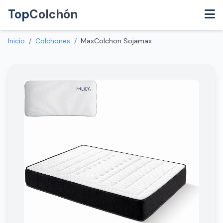
Top
Colchón
Inicio
/
Colchones
/
MaxColchon Sojamax