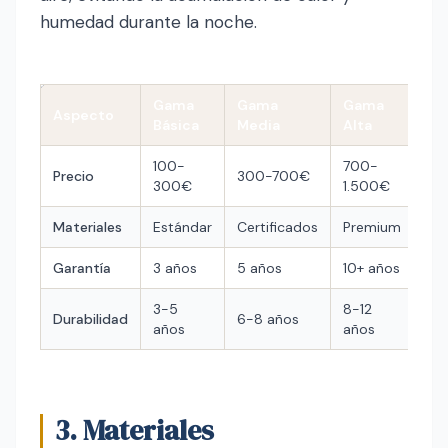
humedad durante la noche.
Gama
Gama
Gama
Aspecto
Básica
Media
Alta
100-
700-
Precio
300-700€
300€
1.500€
Materiales
Estándar
Certificados
Premium
Garantía
3 años
5 años
10+ años
3-5
8-12
Durabilidad
6-8 años
años
años
3. Materiales