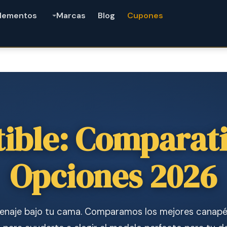
lementos
Marcas
Blog
Cupones
ible: Comparati
Opciones 2026
naje bajo tu cama. Comparamos los mejores canapés