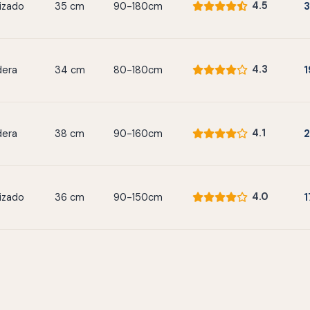
4.5
izado
35 cm
90-180cm
4.3
era
34 cm
80-180cm
4.1
era
38 cm
90-160cm
4.0
izado
36 cm
90-150cm
1