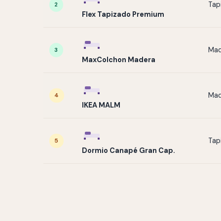
Tap
2
Flex Tapizado Premium
Mad
3
MaxColchon Madera
Mad
4
IKEA MALM
Tap
5
Dormio Canapé Gran Cap.