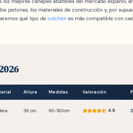
 los mejores canapés abatibles del mercado español, an
 los pistones, los materiales de construcción y, por supue
icaremos qué tipo de
colchón
es más compatible con cad
 2026
erial
Altura
Medidas
Valoración
P
4.6
era
36 cm
90-180cm