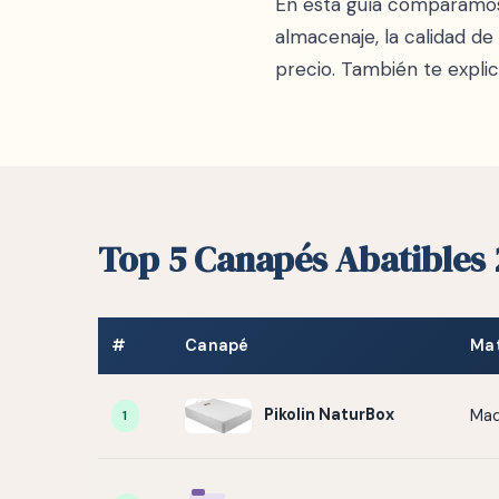
En esta guía comparamos
almacenaje, la calidad de
precio. También te expl
Top 5 Canapés Abatibles
#
Canapé
Mat
Pikolin NaturBox
Mad
1