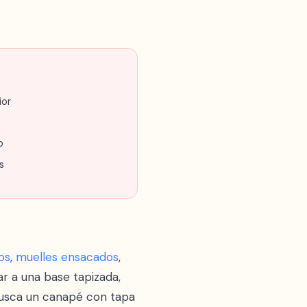
ior
o
s
os
,
muelles ensacados
,
ar a una base tapizada,
 busca un canapé con tapa