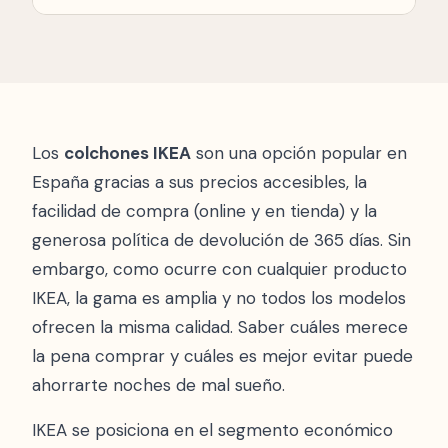
marcas como
Emma
,
Pikolin
o
Flex
ofrecen
Sí, IKEA ofrece 365 días de devolución en
mejor calidad, materiales y durabilidad.
colchones, una de las políticas más generosas
Consulta nuestro
ranking de mejores
del mercado. Puedes probarlo un año
colchones
para ver las mejores alternativas.
completo.
Los
colchones IKEA
son una opción popular en
España gracias a sus precios accesibles, la
facilidad de compra (online y en tienda) y la
generosa política de devolución de 365 días. Sin
embargo, como ocurre con cualquier producto
IKEA, la gama es amplia y no todos los modelos
ofrecen la misma calidad. Saber cuáles merece
la pena comprar y cuáles es mejor evitar puede
ahorrarte noches de mal sueño.
IKEA se posiciona en el segmento económico