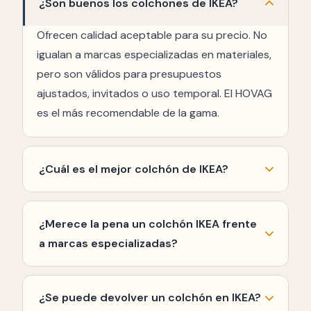
¿Son buenos los colchones de IKEA?
Ofrecen calidad aceptable para su precio. No
igualan a marcas especializadas en materiales,
pero son válidos para presupuestos
ajustados, invitados o uso temporal. El HOVAG
es el más recomendable de la gama.
¿Cuál es el mejor colchón de IKEA?
El HOVAG por sus
muelles ensacados
y buena
independencia de lechos. Para presupuestos
¿Merece la pena un colchón IKEA frente
mínimos, el MORGEDAL es la opción básica
a marcas especializadas?
más vendida.
Para uso ocasional o presupuestos muy
ajustados, sí. Para uso diario a largo plazo,
¿Se puede devolver un colchón en IKEA?