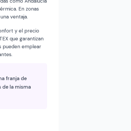
álidas como Andalucía
térmica. En zonas
una ventaja.
nfort y el precio
-TEX que garantizan
os pueden emplear
antes.
a franja de
s de la misma