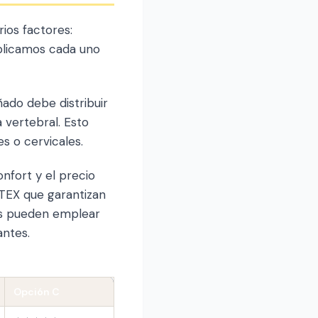
ios factores:
xplicamos cada uno
ado debe distribuir
 vertebral. Esto
 o cervicales.
nfort y el precio
-TEX que garantizan
os pueden emplear
antes.
Opción C