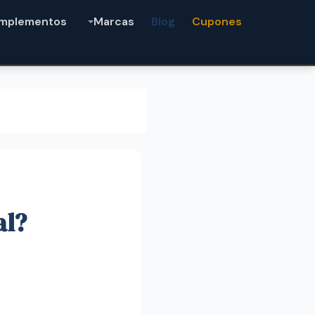
mplementos
Marcas
Blog
Cupones
al?