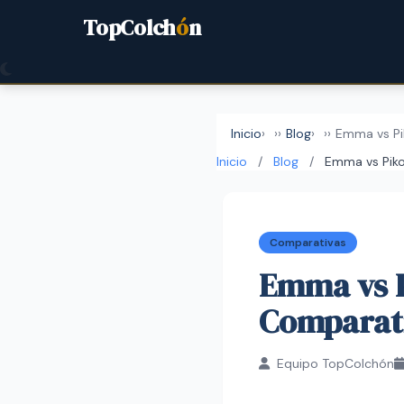
TopColch
ó
n
Inicio
›
Blog
›
Emma vs Pik
Inicio
/
Blog
/
Emma vs Piko
Comparativas
Emma vs P
Comparat
Equipo TopColchón