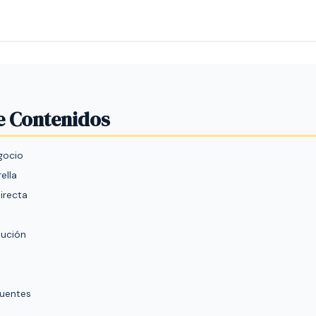
e Contenidos
gocio
ella
irecta
lución
cuentes