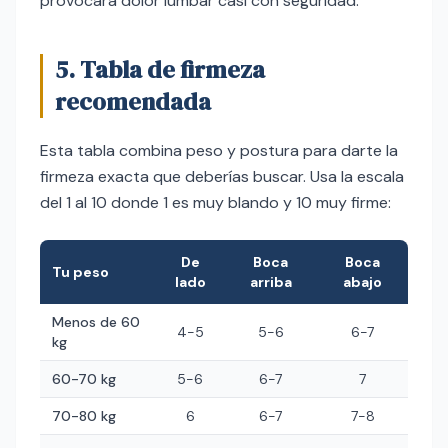
provocará dolor lumbar casi con seguridad.
5. Tabla de firmeza
recomendada
Esta tabla combina peso y postura para darte la
firmeza exacta que deberías buscar. Usa la escala
del 1 al 10 donde 1 es muy blando y 10 muy firme:
De
Boca
Boca
Tu peso
lado
arriba
abajo
Menos de 60
4-5
5-6
6-7
kg
60-70 kg
5-6
6-7
7
70-80 kg
6
6-7
7-8