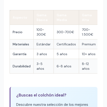
Gama
Gama
Gama
Aspecto
Básica
Media
Alta
100-
700-
Precio
300-700€
300€
1.500€
Materiales
Estándar
Certificados
Premium
Garantía
3 años
5 años
10+ años
3-5
8-12
Durabilidad
6-8 años
años
años
¿Buscas el colchón ideal?
Descubre nuestra selección de los mejores