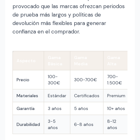
provocado que las marcas ofrezcan periodos
de prueba más largos y políticas de
devolución más flexibles para generar
confianza en el comprador.
Gama
Gama
Gama
Aspecto
Básica
Media
Alta
100-
700-
Precio
300-700€
300€
1.500€
Materiales
Estándar
Certificados
Premium
Garantía
3 años
5 años
10+ años
3-5
8-12
Durabilidad
6-8 años
años
años