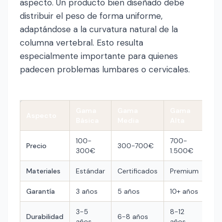
aspecto. Un producto bien diseñado debe
distribuir el peso de forma uniforme,
adaptándose a la curvatura natural de la
columna vertebral. Esto resulta
especialmente importante para quienes
padecen problemas lumbares o cervicales.
Gama
Gama
Gama
Aspecto
Básica
Media
Alta
100-
700-
Precio
300-700€
300€
1.500€
Materiales
Estándar
Certificados
Premium
Garantía
3 años
5 años
10+ años
3-5
8-12
Durabilidad
6-8 años
años
años