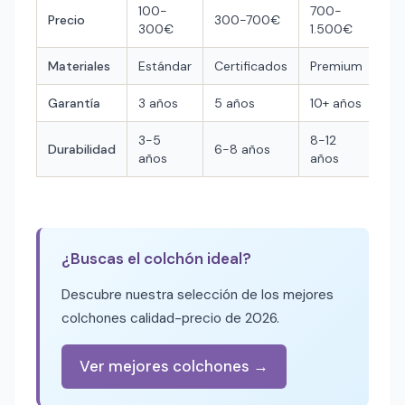
100-
700-
Precio
300-700€
300€
1.500€
Materiales
Estándar
Certificados
Premium
Garantía
3 años
5 años
10+ años
3-5
8-12
Durabilidad
6-8 años
años
años
¿Buscas el colchón ideal?
Descubre nuestra selección de los mejores
colchones calidad-precio de 2026.
Ver mejores colchones →