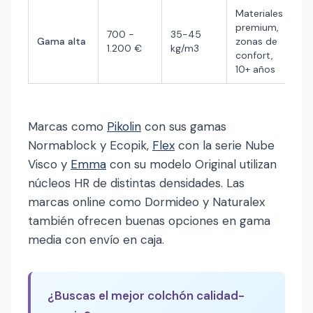
Materiales
premium,
700 -
35-45
Gama alta
zonas de
1.200 €
kg/m3
confort,
10+ años
Marcas como
Pikolin
con sus gamas
Normablock y Ecopik,
Flex
con la serie Nube
Visco y
Emma
con su modelo Original utilizan
núcleos HR de distintas densidades. Las
marcas online como Dormideo y Naturalex
también ofrecen buenas opciones en gama
media con envío en caja.
¿Buscas el mejor colchón calidad-