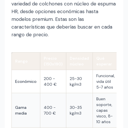
variedad de colchones con núcleo de espuma
HR, desde opciones económicas hasta
modelos premium. Estas son las
características que deberías buscar en cada
rango de precio.
Precio
Densidad
Qué
Rango
(150x190)
núcleo
esperar
Funcional,
200 -
25-30
Económico
vida útil
400 €
kg/m3
5-7 años
Buen
soporte,
Gama
400 -
30-35
capas
media
700 €
kg/m3
visco, 8-
10 años