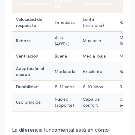
Espuma
Espum
Característica
Viscoelástica
HR
conven
Velocidad de
Lenta
Inmediata
Rápida
respuesta
(memoria)
Alto
Medio 
Rebote
Muy bajo
(40%+)
25%)
Ventilación
Buena
Media-baja
Media
Adaptación al
Moderada
Excelente
Baja
cuerpo
Durabilidad
8-12 años
6-10 años
3-5 añ
Núcleo
Capa de
Colcho
Uso principal
(soporte)
confort
económ
La diferencia fundamental está en cómo