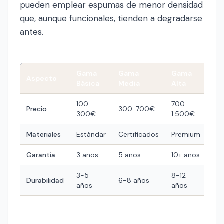
pueden emplear espumas de menor densidad
que, aunque funcionales, tienden a degradarse
antes.
Gama
Gama
Gama
Aspecto
Básica
Media
Alta
100-
700-
Precio
300-700€
300€
1.500€
Materiales
Estándar
Certificados
Premium
Garantía
3 años
5 años
10+ años
3-5
8-12
Durabilidad
6-8 años
años
años