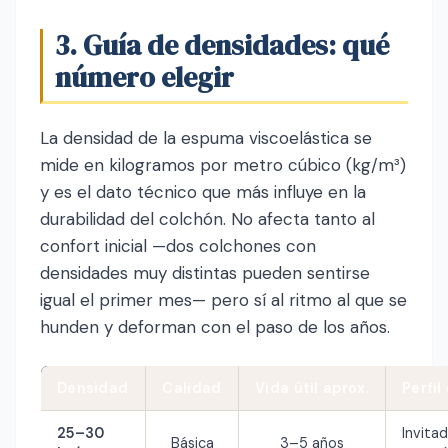
3. Guía de densidades: qué
número elegir
La densidad de la espuma viscoelástica se
mide en kilogramos por metro cúbico (kg/m³)
y es el dato técnico que más influye en la
durabilidad del colchón. No afecta tanto al
confort inicial —dos colchones con
densidades muy distintas pueden sentirse
igual el primer mes— pero sí al ritmo al que se
hunden y deforman con el paso de los años.
Densidad
Calidad
Vida útil aprox.
Perfil
25–30
Invita
Básica
3–5 años