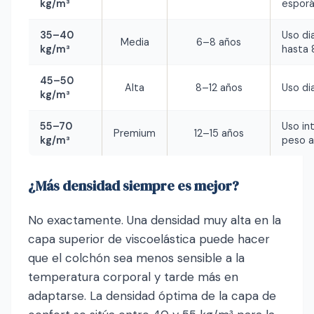
kg/m³
esporá
35–40
Uso di
Media
6–8 años
kg/m³
hasta 
45–50
Alta
8–12 años
Uso dia
kg/m³
55–70
Uso in
Premium
12–15 años
kg/m³
peso a
¿Más densidad siempre es mejor?
No exactamente. Una densidad muy alta en la
capa superior de viscoelástica puede hacer
que el colchón sea menos sensible a la
temperatura corporal y tarde más en
adaptarse. La densidad óptima de la capa de