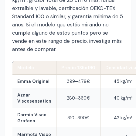
extraíble y lavable, certificación OEKO-TEX
Standard 100 o similar, y garantía mínima de 5
años. Si el modelo que estás mirando no
cumple alguno de estos puntos pero se
vende en este rango de precio, investiga más
antes de comprar.
Modelo
Precio 135x190
Densidad vis
Emma Original
399–479€
45 kg/m³
Aznar
280–360€
40 kg/m³
Viscosensation
Dormio Visco
310–390€
42 kg/m³
Grafeno
Marmota Visco