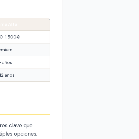
ma Alta
0-1.500€
emium
+ años
12 años
res clave que
iples opciones,