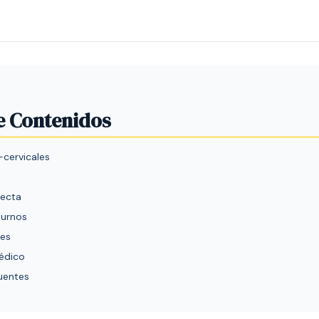
e Contenidos
-cervicales
recta
turnos
nes
médico
cuentes