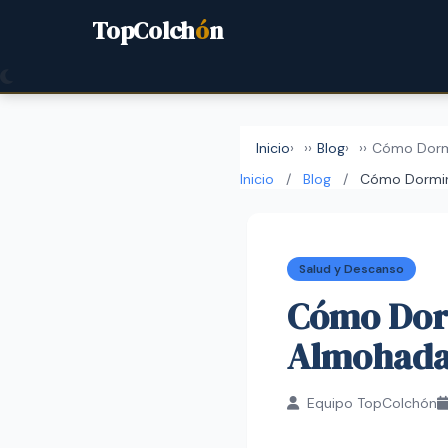
TopColch
ó
n
Inicio
›
Blog
›
Cómo Dormi
Inicio
/
Blog
/
Cómo Dormir 
Salud y Descanso
Cómo Dorm
Almohada
Equipo TopColchón