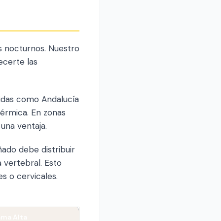
s nocturnos. Nuestro
ecerte las
álidas como Andalucía
térmica. En zonas
una ventaja.
ado debe distribuir
 vertebral. Esto
 o cervicales.
ma Alta