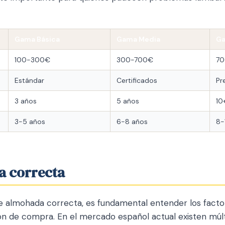
Gama Básica
Gama Media
Ga
100-300€
300-700€
70
Estándar
Certificados
Pr
3 años
5 años
10
3-5 años
6-8 años
8-
a correcta
 almohada correcta, es fundamental entender los facto
ión de compra. En el mercado español actual existen múlt