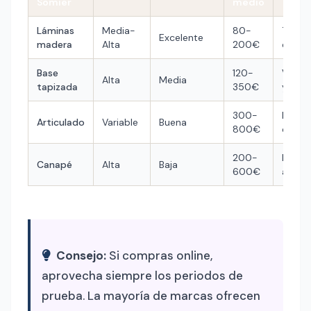
Somier
medio
Láminas
Media-
80-
Todos
Excelente
madera
Alta
200€
colch
Base
120-
Viscoe
Alta
Media
tapizada
350€
y esp
300-
Probl
Articulado
Variable
Buena
800€
de sal
200-
Neces
Canapé
Alta
Baja
600€
almac
Consejo:
Si compras online,
aprovecha siempre los periodos de
prueba. La mayoría de marcas ofrecen