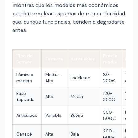
mientras que los modelos más económicos
pueden emplear espumas de menor densidad
que, aunque funcionales, tienden a degradarse
antes.
Tipo de
Precio
Firmeza
Ventilación
Ideal 
Somier
medio
Láminas
Media-
80-
Todos
Excelente
madera
Alta
200€
colch
Base
120-
Viscoe
Alta
Media
tapizada
350€
y esp
300-
Probl
Articulado
Variable
Buena
800€
de sal
200-
Neces
Canapé
Alta
Baja
600€
almac