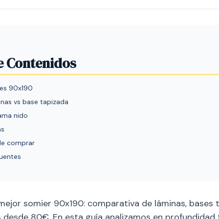
e Contenidos
res 90x190
inas vs base tapizada
cama nido
as
nde comprar
cuentes
l mejor somier 90x190: comparativa de láminas, bases 
os desde 80€. En esta guía analizamos en profundidad