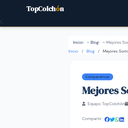
TopColch
ó
n
Inicio
›
Blog
›
Mejores So
Inicio
/
Blog
/
Mejores Som
Comparativas
Mejores S
Equipo TopColchón
Compartir: