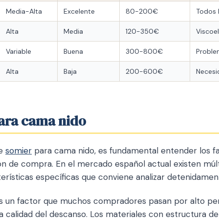
Media-Alta
Excelente
80-200€
Todos 
Alta
Media
120-350€
Viscoe
Variable
Buena
300-800€
Proble
Alta
Baja
200-600€
Necesi
para cama nido
de
somier
para cama nido, es fundamental entender los f
ión de compra. En el mercado español actual existen múlt
rísticas específicas que conviene analizar detenidament
 es un factor que muchos compradores pasan por alto pe
 calidad del descanso. Los materiales con estructura de 