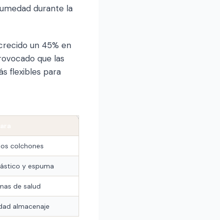
 humedad durante la
 crecido un 45% en
rovocado que las
s flexibles para
para
los colchones
lástico y espuma
mas de salud
dad almacenaje