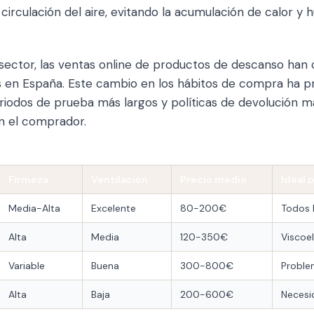
circulación del aire, evitando la acumulación de calor y
 sector, las ventas online de productos de descanso han
os en España. Este cambio en los hábitos de compra ha p
iodos de prueba más largos y políticas de devolución má
n el comprador.
Firmeza
Ventilación
Precio medio
Ideal 
Media-Alta
Excelente
80-200€
Todos 
Alta
Media
120-350€
Viscoe
Variable
Buena
300-800€
Proble
Alta
Baja
200-600€
Necesi