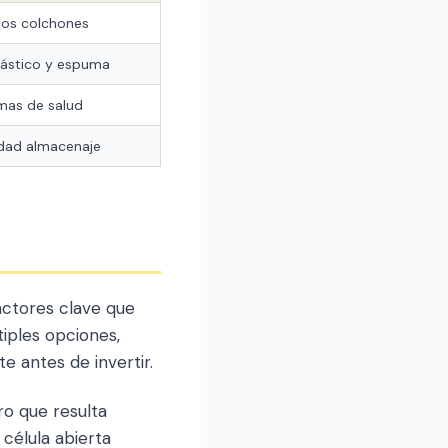
los colchones
lástico y espuma
mas de salud
dad almacenaje
actores clave que
iples opciones,
e antes de invertir.
ro que resulta
célula abierta