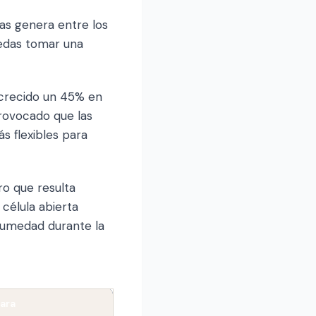
as genera entre los
edas tomar una
 crecido un 45% en
rovocado que las
s flexibles para
ro que resulta
célula abierta
 humedad durante la
para