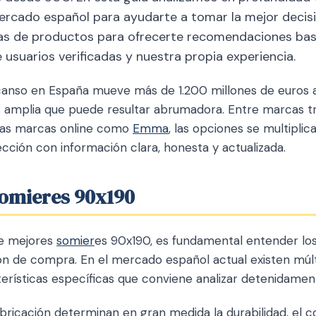
mercado español para ayudarte a tomar la mejor decis
as de productos para ofrecerte recomendaciones ba
e usuarios verificadas y nuestra propia experiencia.
anso en España mueve más de 1.200 millones de euros a
 amplia que puede resultar abrumadora. Entre marcas t
vas marcas online como
Emma
, las opciones se multiplic
lección con información clara, honesta y actualizada.
somieres 90x190
e mejores
somier
es 90x190, es fundamental entender los
ión de compra. En el mercado español actual existen múlt
rísticas específicas que conviene analizar detenidament
bricación determinan en gran medida la durabilidad, el co