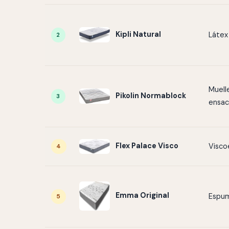
Kipli Natural
Látex
2
Muell
Pikolin Normablock
3
ensa
Flex Palace Visco
Visco
4
Emma Original
Espu
5