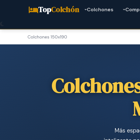
Top
Colchón
Colchones
Comp
Colchones 150x190
Colchones
Más espac