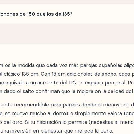
0 con marco ocupa unos 160x200 cm. Necesitas al meno
rmitorio antes de decidir y asegúrate de dejar espacio par
lchones de 150 que los de 135?
rencia oscila entre 50€ y 150€ según la marca. Teniendo
10 años, la inversión adicional por 15 cm extra de ancho r
cm
es la medida que cada vez más parejas españolas elig
 clásico 135 cm. Con 15 cm adicionales de ancho, cada 
ue equivale a un aumento del 11% en espacio personal. 
n dado el salto confirman que la mejora en la calidad del
mente recomendable para parejas donde al menos uno de
, se mueve mucho al dormir o simplemente valora tener
ado del otro. Si tu habitación lo permite (necesitas al me
 una inversión en bienestar que merece la pena.