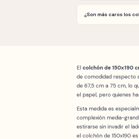
Un colchón de 150x19
habitación. Mide tu do
¿Son más caros los co
Generalmente, la dife
artículo que usarás 8-
mejora en confort.
El
colchón de 150x190 
de comodidad respecto al
de 67,5 cm a 75 cm, lo q
el papel, pero quienes ha
Esta medida es especial
complexión media-grande
estirarse sin invadir el l
el colchón de 150x190 es