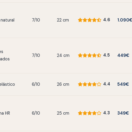
4.6
 natural
7/10
22 cm
1.090
es
4.5
7/10
24 cm
449€
cados
4.4
elástico
6/10
26 cm
549€
4.3
ma HR
6/10
25 cm
349€