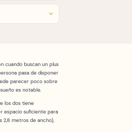
s 2,8 m de ancho de
a mesillas y paso.
 en cuenta que es un
esulta mínima por la
en cuando buscan un plus
persona pasa de disponer
Puede parecer poco sobre
 sueño es notable.
 los dos tiene
 espacio suficiente para
nos 2,8 metros de ancho),