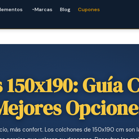
lementos
Marcas
Blog
Cupones
 150x190: Guía 
Mejores Opcione
io, más confort. Los colchones de 150x190 cm son l