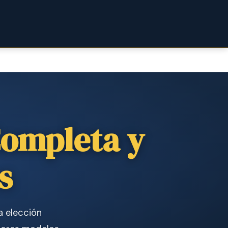
Completa y
s
a elección