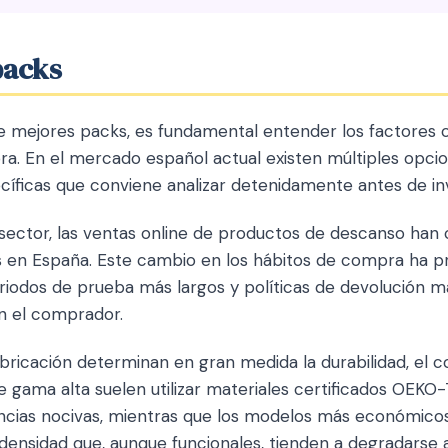
packs
mejores packs, es fundamental entender los factores cl
ra. En el mercado español actual existen múltiples opci
cíficas que conviene analizar detenidamente antes de inv
 sector, las ventas online de productos de descanso han
os en España. Este cambio en los hábitos de compra ha p
iodos de prueba más largos y políticas de devolución má
n el comprador.
bricación determinan en gran medida la durabilidad, el co
de gama alta suelen utilizar materiales certificados OEKO
ancias nocivas, mientras que los modelos más económic
nsidad que, aunque funcionales, tienden a degradarse 