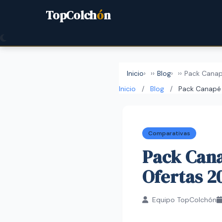
TopColch
ó
n
Inicio
›
Blog
›
Pack Canap
Inicio
/
Blog
/
Pack Canapé
Comparativas
Pack Cana
Ofertas 2
Equipo TopColchón