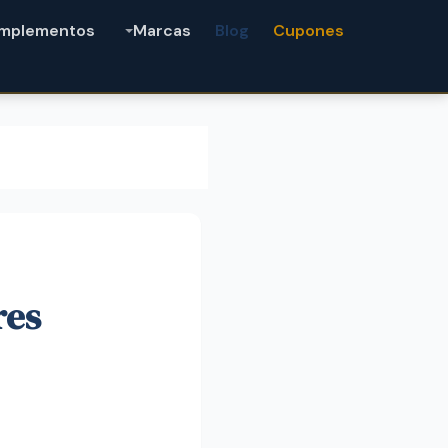
mplementos
Marcas
Blog
Cupones
res