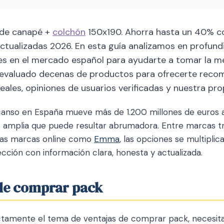
 de canapé +
colchón
150x190. Ahorra hasta un 40% c
actualizadas 2026. En esta guía analizamos en profund
es en el mercado español para ayudarte a tomar la me
 evaluado decenas de productos para ofrecerte rec
ales, opiniones de usuarios verificadas y nuestra prop
anso en España mueve más de 1.200 millones de euros a
 amplia que puede resultar abrumadora. Entre marcas t
vas marcas online como
Emma
, las opciones se multiplic
lección con información clara, honesta y actualizada.
 de comprar pack
ctamente el tema de ventajas de comprar pack, necesit