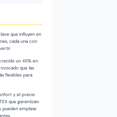
ave que influyen en
ones, cada una con
ertir.
 crecido un 45% en
rovocado que las
s flexibles para
nfort y el precio
-TEX que garantizan
os pueden emplear
antes.