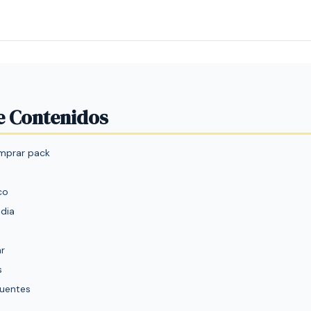
e Contenidos
omprar pack
co
dia
r
s
cuentes