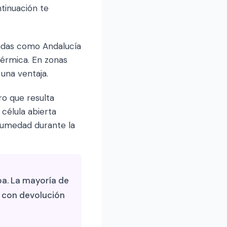
ntinuación te
álidas como Andalucía
térmica. En zonas
una ventaja.
ro que resulta
célula abierta
 humedad durante la
a. La mayoría de
 con devolución