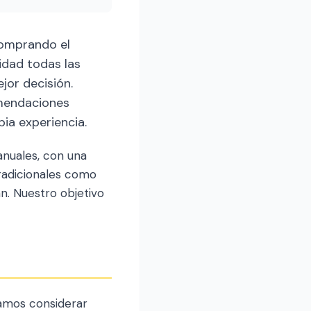
omprando el
idad todas las
jor decisión.
omendaciones
ia experiencia.
nuales, con una
radicionales como
an. Nuestro objetivo
amos considerar