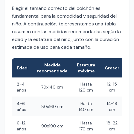
Elegir el tamaño correcto del colchón es
fundamental para la comodidad y seguridad del
niño. A continuación, te presentamos una tabla
resumen con las medidas recomendadas según la
edad y la estatura del niño, junto con la duración
estimada de uso para cada tamaño.
Medida
Estatura
Edad
Grosor
Du
recomendada
máxima
2-4
Hasta
12-15
70x140 cm
2-
años
120 cm
cm
4-6
Hasta
14-18
80x160 cm
3-
años
140 cm
cm
6-12
Hasta
18-22
90x190 cm
5
años
170 cm
cm