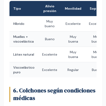
Alivio
Tipo
Movilidad
Soporte
presión
Muy
Híbrido
Excelente
Excelente
bueno
Muelles +
Muy
Muy
Bueno
viscoelástica
buena
bueno
Muy
Muy
Látex natural
Excelente
buena
bueno
Viscoelástico
Excelente
Regular
Bueno
puro
6. Colchones según condiciones
médicas