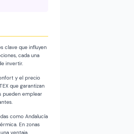
 clave que influyen
pciones, cada una
 invertir.
nfort y el precio
-TEX que garantizan
os pueden emplear
antes.
álidas como Andalucía
térmica. En zonas
una ventaja.