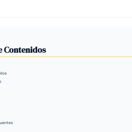
e Contenidos
elos
o
cuentes