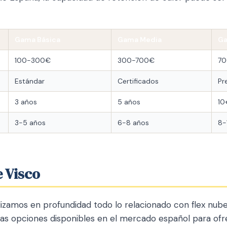
Gama Básica
Gama Media
Ga
100-300€
300-700€
70
Estándar
Certificados
Pr
3 años
5 años
10
3-5 años
6-8 años
8-
e Visco
lizamos en profundidad todo lo relacionado con flex nube
las opciones disponibles en el mercado español para ofr