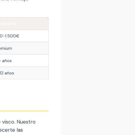
ma Alta
0-1.500€
emium
+ años
12 años
 visco. Nuestro
ecerte las