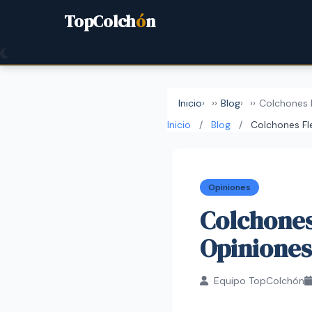
TopColch
ó
n
Inicio
›
Blog
›
Colchones 
Inicio
/
Blog
/
Colchones Fl
Opiniones
Colchones
Opiniones
Equipo TopColchón