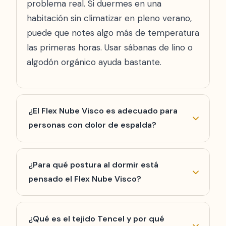
problema real. Si duermes en una
habitación sin climatizar en pleno verano,
puede que notes algo más de temperatura
las primeras horas. Usar sábanas de lino o
algodón orgánico ayuda bastante.
¿El Flex Nube Visco es adecuado para
personas con dolor de espalda?
Depende del tipo de dolor. Si el problema
viene de puntos de presión excesivos en
¿Para qué postura al dormir está
caderas, hombros o zona lumbar, el Flex
pensado el Flex Nube Visco?
Nube Visco es una opción excelente: la
El Flex Nube Visco brilla especialmente
viscoelástica se adapta al contorno del
para personas que duermen de lado. Su
¿Qué es el tejido Tencel y por qué
cuerpo y alivia esas zonas. Si en cambio