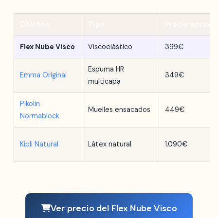
Colchón
Tipo
Precio aprox.
Flex Nube Visco
Viscoelástico
399€
Espuma HR
Emma Original
349€
multicapa
Pikolin
Muelles ensacados
449€
Normablock
Kipli Natural
Látex natural
1.090€
Ver precio del Flex Nube Visco