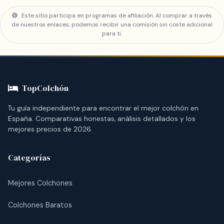
más solera en España, lo que da
las que uno de los dos tiene el sueño ligero.
Este sitio participa en programas de afiliación. Al comprar a través
tranquilidad respecto al servicio posventa.
de nuestros enlaces, podemos recibir una comisión sin coste adicional
para ti.
La garantía cubre defectos estructurales y
hundimientos anómalos, siempre que el
colchón se haya usado con una base
adecuada.
TopColchón
Tu guía independiente para encontrar el mejor colchón en
España. Comparativas honestas, análisis detallados y los
mejores precios de 2026.
Categorías
Mejores Colchones
Colchones Baratos