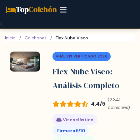
Top
Colchón
Inicio
/
Colchones
/
Flex Nube Visco
ANÁLISIS VERIFICADO 2026
Flex Nube Visco:
Análisis Completo
(2.841
4.4/5
opiniones)
Viscoelástico
Firmeza 5/10