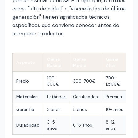
puede resultar confusa. Por ejemplo, términos
como "alta densidad" o "viscoelástica de última
generación" tienen significados técnicos
específicos que conviene conocer antes de
comparar productos.
Gama
Gama
Gama
Aspecto
Básica
Media
Alta
100-
700-
Precio
300-700€
300€
1.500€
Materiales
Estándar
Certificados
Premium
Garantía
3 años
5 años
10+ años
3-5
8-12
Durabilidad
6-8 años
años
años