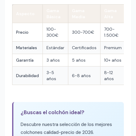
Gama
Gama
Gama
Aspecto
Básica
Media
Alta
100-
700-
Precio
300-700€
300€
1.500€
Materiales
Estándar
Certificados
Premium
Garantía
3 años
5 años
10+ años
3-5
8-12
Durabilidad
6-8 años
años
años
¿Buscas el colchón ideal?
Descubre nuestra selección de los mejores
colchones calidad-precio de 2026.