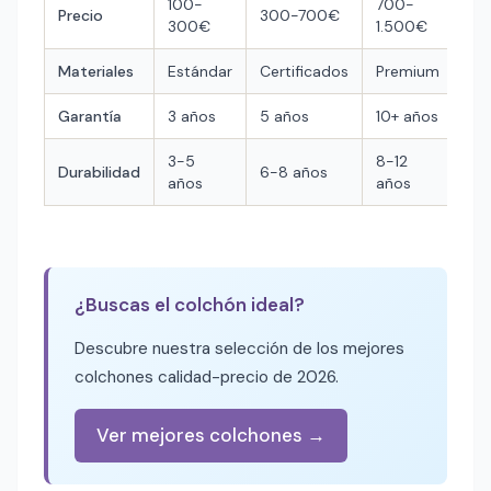
100-
700-
Precio
300-700€
300€
1.500€
Materiales
Estándar
Certificados
Premium
Garantía
3 años
5 años
10+ años
3-5
8-12
Durabilidad
6-8 años
años
años
¿Buscas el colchón ideal?
Descubre nuestra selección de los mejores
colchones calidad-precio de 2026.
Ver mejores colchones →