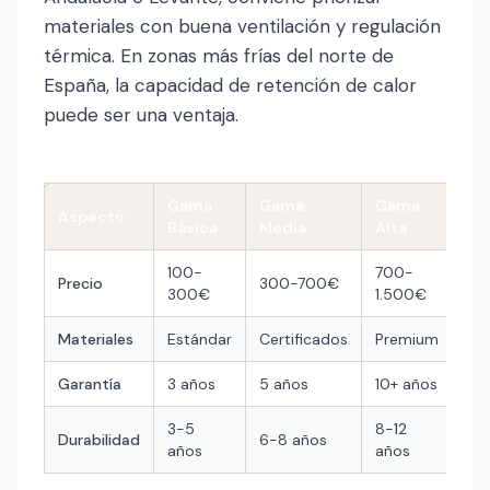
materiales con buena ventilación y regulación
térmica. En zonas más frías del norte de
España, la capacidad de retención de calor
puede ser una ventaja.
Gama
Gama
Gama
Aspecto
Básica
Media
Alta
100-
700-
Precio
300-700€
300€
1.500€
Materiales
Estándar
Certificados
Premium
Garantía
3 años
5 años
10+ años
3-5
8-12
Durabilidad
6-8 años
años
años