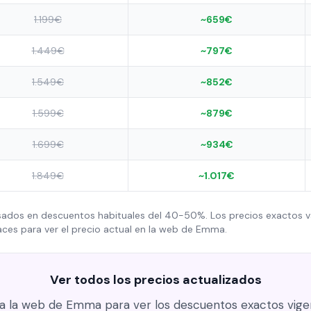
1.199€
~659€
1.449€
~797€
1.549€
~852€
1.599€
~879€
1.699€
~934€
1.849€
~1.017€
asados en descuentos habituales del 40-50%. Los precios exactos 
nlaces para ver el precio actual en la web de Emma.
Ver todos los precios actualizados
a la web de Emma para ver los descuentos exactos vigen