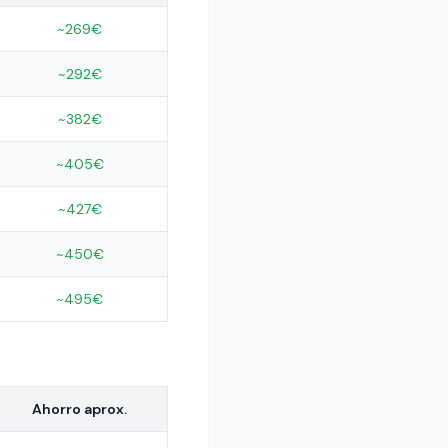
~269€
~292€
~382€
~405€
~427€
~450€
~495€
Ahorro aprox.