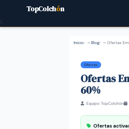
TopColch
ó
n
Inicio
›
Blog
›
Ofertas E
Ofertas
Ofertas E
60%
Equipo TopColchón
Ofertas activa