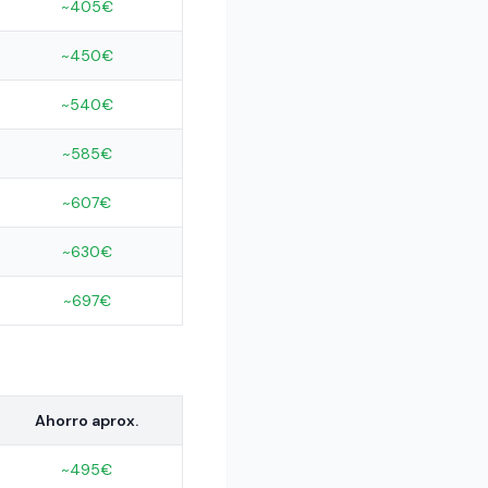
~405€
~450€
~540€
~585€
~607€
~630€
~697€
Ahorro aprox.
~495€