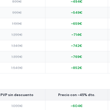
899€
~494€
999€
~549€
1.199€
~659€
1.299€
~714€
1.349€
~742€
1.399€
~769€
1.549€
~852€
PVP sin descuento
Precio con ~45% dto.
1.099€
~604€