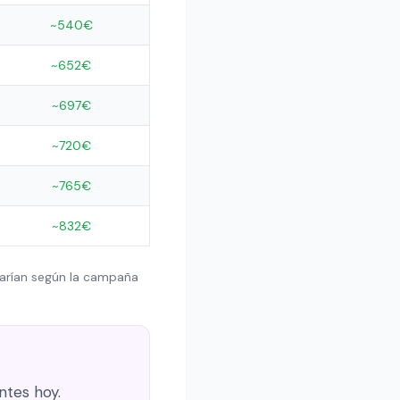
~540€
~652€
~697€
~720€
~765€
~832€
varían según la campaña
tes hoy.