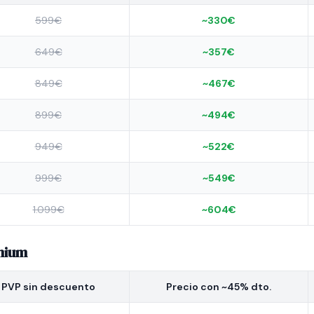
599€
~330€
649€
~357€
849€
~467€
899€
~494€
949€
~522€
999€
~549€
1.099€
~604€
mium
PVP sin descuento
Precio con ~45% dto.