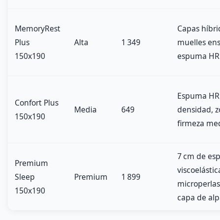
MemoryRest
Capas híbri
Plus
Alta
1 349
muelles en
150x190
espuma HR
Espuma HR 
Confort Plus
Media
649
densidad, 
150x190
firmeza me
7 cm de e
Premium
viscoelástic
Sleep
Premium
1 899
microperlas
150x190
capa de al