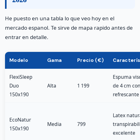
He puesto en una tabla lo que veo hoy en el
mercado espanol. Te sirve de mapa rapido antes de
entrar en detalle.
Modelo
Gama
Precio (€)
Caracterís
FlexiSleep
Espuma visc
Duo
Alta
1 199
de 4 cm con
150x190
refrescante
Latex natur
EcoNatur
Media
799
transpirabi
150x190
excelente