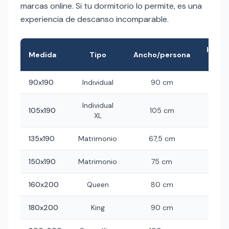
marcas online. Si tu dormitorio lo permite, es una
experiencia de descanso incomparable.
Habit
Medida
Tipo
Ancho/persona
mín
90x190
Individual
90 cm
2,5 x
Individual
105x190
105 cm
2,7 x
XL
135x190
Matrimonio
67,5 cm
3 x 
150x190
Matrimonio
75 cm
3 x 3
160x200
Queen
80 cm
3,5 x 
180x200
King
90 cm
4 x 3